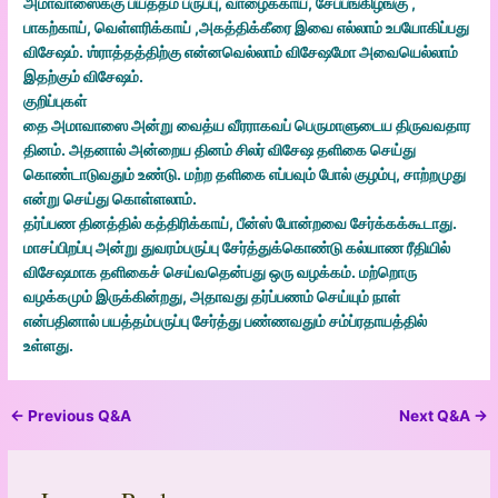
அமாவாஸைக்கு பயத்தம் பருப்பு, வாழைக்காய், சேப்பங்கிழங்கு ,
பாகற்காய், வெள்ளரிக்காய் ,அகத்திக்கீரை இவை எல்லாம் உபயோகிப்பது
விசேஷம். ஶ்ராத்தத்திற்கு என்னவெல்லாம் விசேஷமோ அவையெல்லாம்
இதற்கும் விசேஷம்.
குறிப்புகள்
தை அமாவாஸை அன்று வைத்ய வீரராகவப் பெருமாளுடைய திருவவதார
தினம். அதனால் அன்றைய தினம் சிலர் விசேஷ தளிகை செய்து
கொண்டாடுவதும் உண்டு. மற்ற தளிகை எப்பவும் போல் குழம்பு, சாற்றமுது
என்று செய்து கொள்ளலாம்.
தர்ப்பண தினத்தில் கத்திரிக்காய், பீன்ஸ் போன்றவை சேர்க்கக்கூடாது.
மாசப்பிறப்பு அன்று துவரம்பருப்பு சேர்த்துக்கொண்டு கல்யாண ரீதியில்
விசேஷமாக தளிகைச் செய்வதென்பது ஒரு வழக்கம். மற்றொரு
வழக்கமும் இருக்கின்றது, அதாவது தர்ப்பணம் செய்யும் நாள்
என்பதினால் பயத்தம்பருப்பு சேர்த்து பண்ணவதும் சம்ப்ரதாயத்தில்
உள்ளது.
←
Previous Q&A
Next Q&A
→