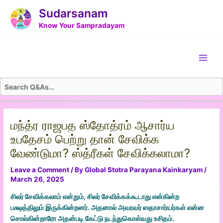
Skip
Post
Sudarsanam
to
navigation
Know Your Sampradayam
content
Main
Men
மந்த்ர ராஜபத ஸ்தோத்ரம் ஆசார்ய
உபதேசம் பெற்று தான் சேவிக்க
வேண்டுமா? ஸ்த்ரீகள் சேவிக்கலாமா?
Leave a Comment
/ By
Global Stotra Parayana Kainkaryam
/
March 26, 2025
சிலர் சேவிக்கலாம் என்றும், சிலர் சேவிக்கக்கூடாது என்கின்ற
பக்ஷத்திலும் இருக்கின்றனர். அதனால் அவரவர் ஸதாசார்யர்கள் என்ன
சொல்கின்றாரோ அதன்படி கேட்டு நடந்துகொள்வது உசிதம்.