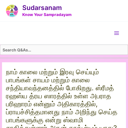
Skip
Post
Sudarsanam
to
navigation
Know Your Sampradayam
content
Main
Men
நாம் காலை மற்றும் இரவு செய்யும்
பாபங்கள் சாயம் மற்றும் காலை
சந்தியாவந்தனத்தில் போகிறது. ஸ்ரீமத்
ரஹஸ்ய த்ரய ஸாரத்தில் உள்ள அபராத
பரிஹாரம் என்னும் அதிகாரத்தில்,
ப்ராயச்சித்தமானது நாம் அறிந்து செய்த
பாபங்களுக்கு என்று ஸ்வாமி
சாதித்துள்ளார் அதன் தாத்பர்யம் யாது?